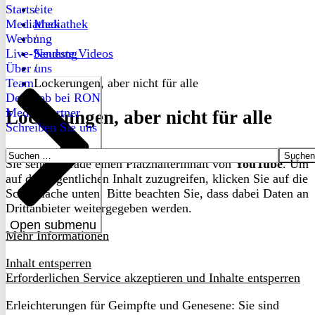
Startseite
/
Mediathek
Mediathek
Werbung
/
Live-Sendung
Neueste Videos
Über uns
/
Team
Lockerungen, aber nicht für alle
Dein Job bei RON
Medienpartner
Lockerungen, aber nicht für alle
Schreiben Sie uns
Suchen
Sie sehen gerade einen Platzhalterinhalt von
YouTube
. Um
nach:
auf den eigentlichen Inhalt zuzugreifen, klicken Sie auf die
Schaltfläche unten. Bitte beachten Sie, dass dabei Daten an
Drittanbieter weitergegeben werden.
Open submenu
Mehr Informationen
Inhalt entsperren
Erforderlichen Service akzeptieren und Inhalte entsperren
Erleichterungen für Geimpfte und Genesene: Sie sind