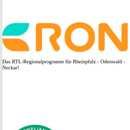
Startseite
aufrufen
Das RTL-Regionalprogramm für Rheinpfalz - Odenwald -
Neckar!
DSGVO
bei
heyData
DSGVO
bei