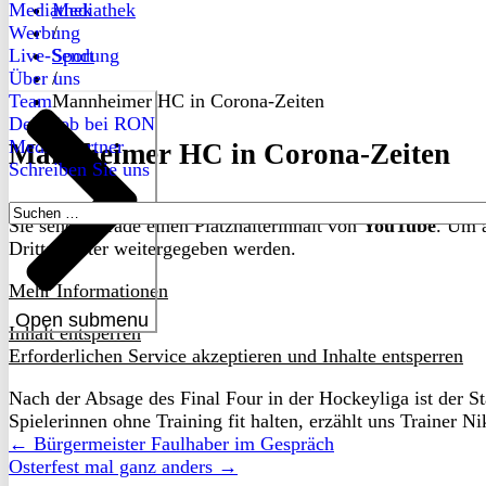
Mediathek
Mediathek
Werbung
/
Live-Sendung
Sport
Über uns
/
Team
Mannheimer HC in Corona-Zeiten
Dein Job bei RON
Medienpartner
Mannheimer HC in Corona-Zeiten
Schreiben Sie uns
Suchen
Sie sehen gerade einen Platzhalterinhalt von
YouTube
. Um a
nach:
Drittanbieter weitergegeben werden.
Mehr Informationen
Open submenu
Inhalt entsperren
Erforderlichen Service akzeptieren und Inhalte entsperren
Nach der Absage des Final Four in der Hockeyliga ist der St
Spielerinnen ohne Training fit halten, erzählt uns Trainer N
← Bürgermeister Faulhaber im Gespräch
Osterfest mal ganz anders →