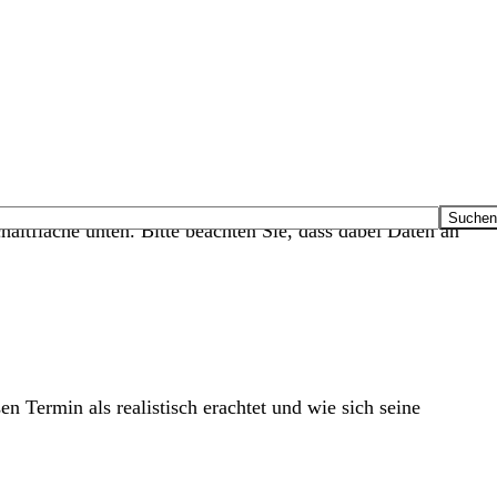
haltfläche unten. Bitte beachten Sie, dass dabei Daten an
n Termin als realistisch erachtet und wie sich seine