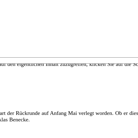
uf den eigentlichen Inhalt zuzugreifen, klicken Sie auf die Sc
art der Rückrunde auf Anfang Mai verlegt worden. Ob er diese
iklas Benecke.