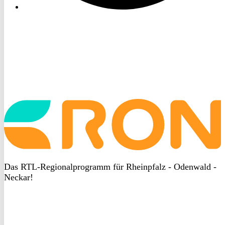
Startseite
aufrufen
Das RTL-Regionalprogramm für Rheinpfalz - Odenwald -
Neckar!
DSGVO
bei
heyData