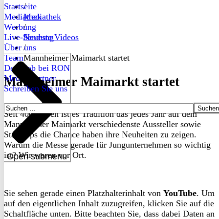
Startseite
/
Mediathek
Mediathek
Werbung
/
Live-Sendung
Neueste Videos
Über uns
/
Team
Mannheimer Maimarkt startet
Dein Job bei RON
Medienpartner
Mannheimer Maimarkt startet
Schreiben Sie uns
Suchen
Seit 400 Jahren ist es Tradition das jedes Jahr auf dem
nach:
Mannheimer Maimarkt verschiedenste Aussteller sowie
Start-Ups die Chance haben ihre Neuheiten zu zeigen.
Warum die Messe gerade für Jungunternehmen so wichtig
ist? Wir waren vor Ort.
Open submenu
Sie sehen gerade einen Platzhalterinhalt von
YouTube
. Um
auf den eigentlichen Inhalt zuzugreifen, klicken Sie auf die
Schaltfläche unten. Bitte beachten Sie, dass dabei Daten an