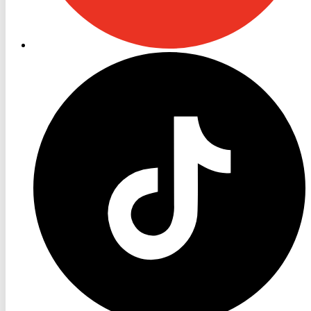
RON
TV
TikTok