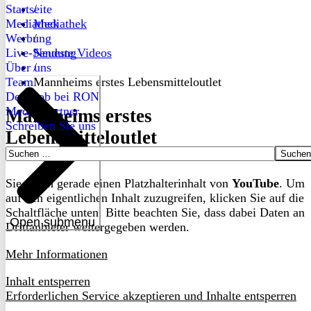
Startseite
/
Mediathek
Mediathek
Werbung
/
Live-Sendung
Neueste Videos
Über uns
/
Team
Mannheims erstes Lebensmitteloutlet
Dein Job bei RON
Medienpartner
Mannheims erstes
Schreiben Sie uns
Lebensmitteloutlet
Suchen
nach:
Sie sehen gerade einen Platzhalterinhalt von
YouTube
. Um
auf den eigentlichen Inhalt zuzugreifen, klicken Sie auf die
Schaltfläche unten. Bitte beachten Sie, dass dabei Daten an
Open submenu
Drittanbieter weitergegeben werden.
Mehr Informationen
Inhalt entsperren
Erforderlichen Service akzeptieren und Inhalte entsperren