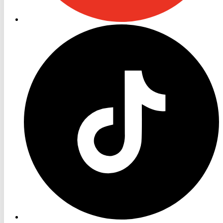
RON
TV
TikTok