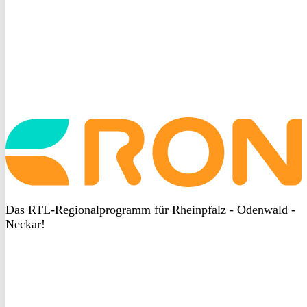
Startseite
aufrufen
Das RTL-Regionalprogramm für Rheinpfalz - Odenwald -
Neckar!
DSGVO
bei
heyData