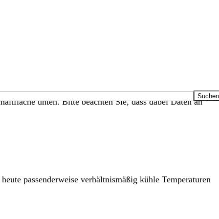
haltfläche unten. Bitte beachten Sie, dass dabei Daten an
s heute passenderweise verhältnismäßig kühle Temperaturen