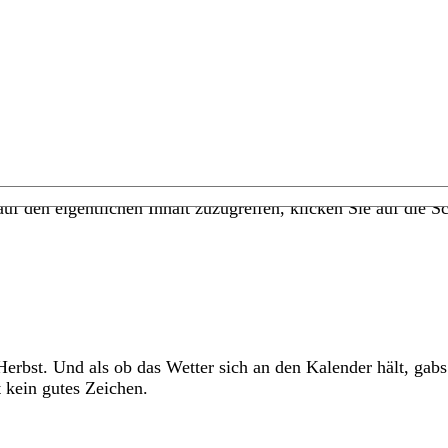
uf den eigentlichen Inhalt zuzugreifen, klicken Sie auf die Sc
rbst. Und als ob das Wetter sich an den Kalender hält, gab
 kein gutes Zeichen.