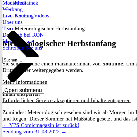
Mediathek
Mediathek
Werbung
/
Live-Sendung
Neueste Videos
Über uns
/
Team
Meteorologischer Herbstanfang
Dein Job bei RON
Medienpartner
Meteorologischer Herbstanfang
Schreiben Sie uns
Suchen
Sie sehen gerade einen Platzhalterinhalt von
YouTube
. Um a
nach:
Drittanbieter weitergegeben werden.
Mehr Informationen
Open submenu
Inhalt entsperren
Erforderlichen Service akzeptieren und Inhalte entsperren
Zumindest Meteorologisch gesehen sind wir ab Morgen im He
und Regen. Dieser Sommer hat Maßstäbe gesetzt und das ist
← YPS Comicmagazin ist zurück!
Sendung vom 31.08.2022 →