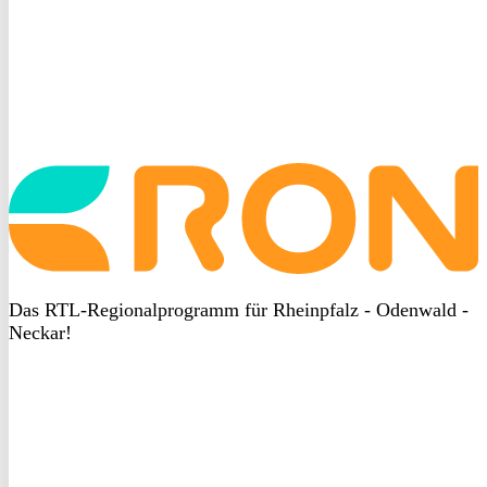
Startseite
aufrufen
Das RTL-Regionalprogramm für Rheinpfalz - Odenwald -
Neckar!
DSGVO
bei
heyData