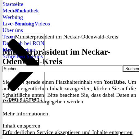
Startseite
/
Mediathek
Mediathek
Werbung
/
Live-Sendung
Neueste Videos
Über uns
/
Team
Ministerpräsident im Neckar-Odenwald-Kreis
Dein Job bei RON
Medienpartner
Ministerpräsident im Neckar-
Schreiben Sie uns
Odenwald-Kreis
Suchen
nach:
Sie sehen gerade einen Platzhalterinhalt von
YouTube
. Um
auf den eigentlichen Inhalt zuzugreifen, klicken Sie auf die
Schaltfläche unten. Bitte beachten Sie, dass dabei Daten an
Open submenu
Drittanbieter weitergegeben werden.
Mehr Informationen
Inhalt entsperren
Erforderlichen Service akzeptieren und Inhalte entsperren