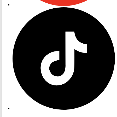
RON
TV
TikTok