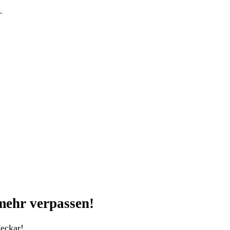
→
mehr verpassen!
eckar!