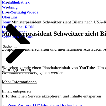
Mediathek
Mediathek
Werbung
/
Live-Sendung
Neueste Videos
Über uns
/
Team
Ministerpräsident Schweitzer zieht Bilanz nach USA-R
Dein Job bei RON
Medienpartner
Ministerpräsident Schweitzer zieht 
Schreiben Sie uns
Suchen
Zollpolitik, Partnerschaften und internationaler Austausch
nach:
Sie sehen gerade einen Platzhalterinhalt von
YouTube
. Um a
Open submenu
Drittanbieter weitergegeben werden.
Mehr Informationen
Inhalt entsperren
Erforderlichen Service akzeptieren und Inhalte entsperren
← René Rast vor DTM-Finale in Hockenheim