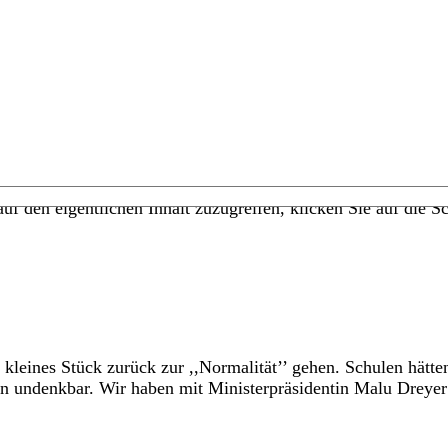
uf den eigentlichen Inhalt zuzugreifen, klicken Sie auf die Sc
kleines Stück zurück zur ,,Normalität’’ gehen. Schulen hätt
un undenkbar. Wir haben mit Ministerpräsidentin Malu Dreye