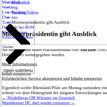
Mediathek
Mediathek
Werbung
/
Live-Sendung
Neueste Videos
Über uns
/
Team
Ministerpräsidentin gibt Ausblick
Dein Job bei RON
Medienpartner
Ministerpräsidentin gibt Ausblick
Schreiben Sie uns
Suchen
Sie sehen gerade einen Platzhalterinhalt von
YouTube
. Um a
nach:
Drittanbieter weitergegeben werden.
Mehr Informationen
Open submenu
Inhalt entsperren
Erforderlichen Service akzeptieren und Inhalte entsperren
Eigentlich wollte Rheinland-Pfalz am Montag zumindest ein 
scheint vor dem Hintergrund der jüngsten Entwicklungen n
← Heidelbergs OB Würzner im Gespräch
Mannheimer HC darf wieder trainieren →