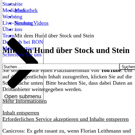
Startseite
/
Mediathek
Mediathek
Werbung
/
Live-Sendung
Neueste Videos
Über uns
/
Team
Mit dem Hund über Stock und Stein
Dein Job bei RON
Medienpartner
Mit dem Hund über Stock und Stein
Schreiben Sie uns
Suchen
Sie sehen gerade einen Platzhalterinhalt von
YouTube
. Um
nach:
auf den eigentlichen Inhalt zuzugreifen, klicken Sie auf die
Schaltfläche unten. Bitte beachten Sie, dass dabei Daten an
Drittanbieter weitergegeben werden.
Open submenu
Mehr Informationen
Inhalt entsperren
Erforderlichen Service akzeptieren und Inhalte entsperren
Canicross: Es geht rasant zu, wenn Florian Leithmann und