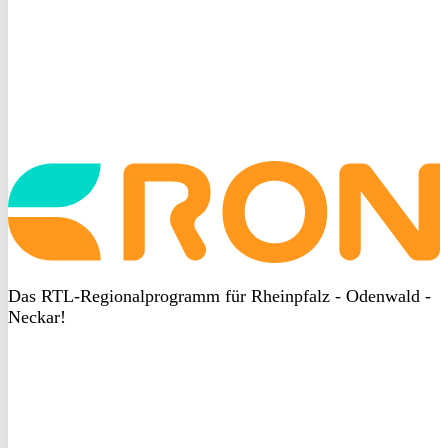
Startseite
aufrufen
Das RTL-Regionalprogramm für Rheinpfalz - Odenwald -
Neckar!
DSGVO
bei
heyData