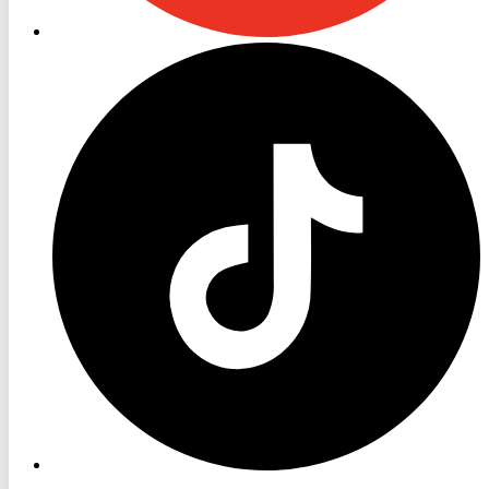
RON
TV
TikTok