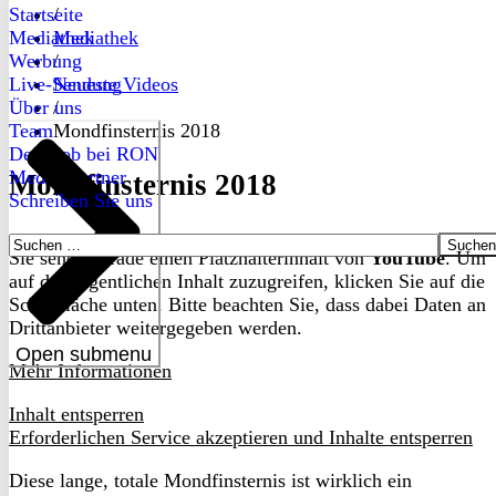
Startseite
/
Mediathek
Mediathek
Werbung
/
Live-Sendung
Neueste Videos
Über uns
/
Team
Mondfinsternis 2018
Dein Job bei RON
Medienpartner
Mondfinsternis 2018
Schreiben Sie uns
Suchen
Sie sehen gerade einen Platzhalterinhalt von
YouTube
. Um
nach:
auf den eigentlichen Inhalt zuzugreifen, klicken Sie auf die
Schaltfläche unten. Bitte beachten Sie, dass dabei Daten an
Drittanbieter weitergegeben werden.
Open submenu
Mehr Informationen
Inhalt entsperren
Erforderlichen Service akzeptieren und Inhalte entsperren
Diese lange, totale Mondfinsternis ist wirklich ein