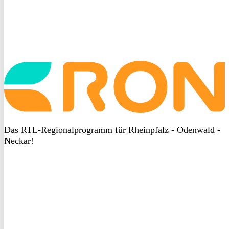
Startseite
aufrufen
Das RTL-Regionalprogramm für Rheinpfalz - Odenwald -
Neckar!
DSGVO
bei
heyData