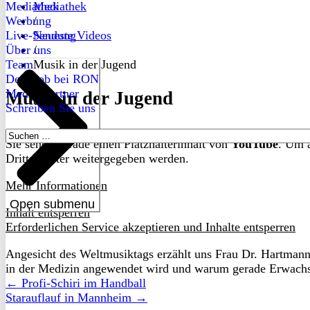
Mediathek
Mediathek
Werbung
/
Live-Sendung
Neueste Videos
Über uns
/
Team
Musik in der Jugend
Dein Job bei RON
Medienpartner
Musik in der Jugend
Schreiben Sie uns
Suchen
Sie sehen gerade einen Platzhalterinhalt von
YouTube
. Um a
nach:
Drittanbieter weitergegeben werden.
Mehr Informationen
Open submenu
Inhalt entsperren
Erforderlichen Service akzeptieren und Inhalte entsperren
Angesicht des Weltmusiktags erzählt uns Frau Dr. Hartman
in der Medizin angewendet wird und warum gerade Erwachsen
← Profi-Schiri im Handball
Starauflauf in Mannheim →