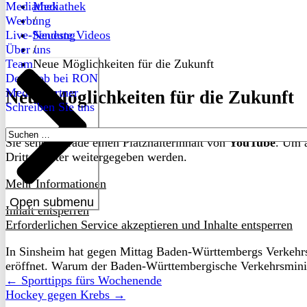
Mediathek
Mediathek
Werbung
/
Live-Sendung
Neueste Videos
Über uns
/
Team
Neue Möglichkeiten für die Zukunft
Dein Job bei RON
Medienpartner
Neue Möglichkeiten für die Zukunft
Schreiben Sie uns
Suchen
Sie sehen gerade einen Platzhalterinhalt von
YouTube
. Um a
nach:
Drittanbieter weitergegeben werden.
Mehr Informationen
Open submenu
Inhalt entsperren
Erforderlichen Service akzeptieren und Inhalte entsperren
In Sinsheim hat gegen Mittag Baden-Württembergs Verkeh
eröffnet. Warum der Baden-Württembergische Verkehrsministe
← Sporttipps fürs Wochenende
Hockey gegen Krebs →