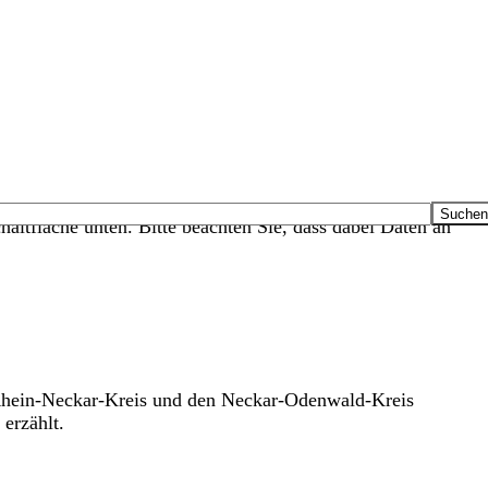
haltfläche unten. Bitte beachten Sie, dass dabei Daten an
Rhein-Neckar-Kreis und den Neckar-Odenwald-Kreis
erzählt.