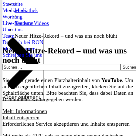
Startseite
/
Mediathek
Mediathek
Werbung
/
Live-Sendung
Neueste Videos
Über uns
/
Team
Neuer Hitze-Rekord – und was uns noch blüht
Dein Job bei RON
Medienpartner
Neuer Hitze-Rekord – und was uns
Schreiben Sie uns
noch blüht
Suchen
nach:
Sie sehen gerade einen Platzhalterinhalt von
YouTube
. Um
auf den eigentlichen Inhalt zuzugreifen, klicken Sie auf die
Schaltfläche unten. Bitte beachten Sie, dass dabei Daten an
Open submenu
Drittanbieter weitergegeben werden.
Mehr Informationen
Inhalt entsperren
Erforderlichen Service akzeptieren und Inhalte entsperren
Mit mehr als 41°C gab es heute einen neuen deutschen