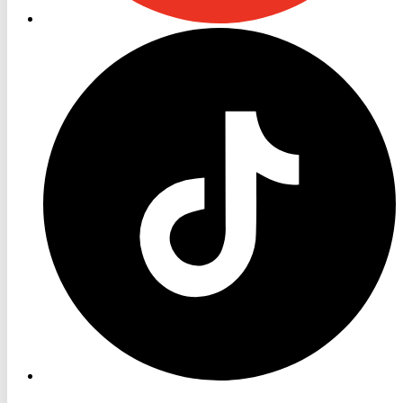
RON
TV
TikTok