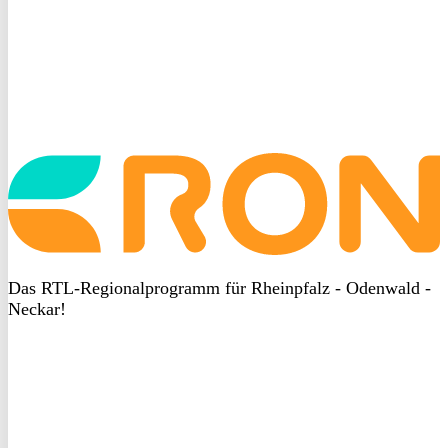
Startseite
aufrufen
Das RTL-Regionalprogramm für Rheinpfalz - Odenwald -
Neckar!
DSGVO
bei
heyData