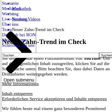
Startseite
/
Mediathek
Mediathek
Werbung
/
Live-Sendung
Neueste Videos
Über uns
/
Team
Neuer Zahn-Trend im Check
Dein Job bei RON
Medienpartner
Neuer Zahn-Trend im Check
Schreiben Sie uns
Suchen
Sie sehen gerade einen Platzhalterinhalt von
YouTube
. Um
nach:
auf den eigentlichen Inhalt zuzugreifen, klicken Sie auf die
Schaltfläche unten. Bitte beachten Sie, dass dabei Daten an
Drittanbieter weitergegeben werden.
Open submenu
Mehr Informationen
Inhalt entsperren
Erforderlichen Service akzeptieren und Inhalte entsperren
Wir fühlen heute mal einem ganz besonderen Promitrend