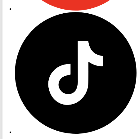
RON
TV
TikTok