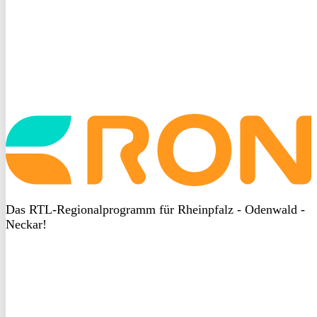
Startseite
aufrufen
Das RTL-Regionalprogramm für Rheinpfalz - Odenwald -
Neckar!
DSGVO
bei
heyData