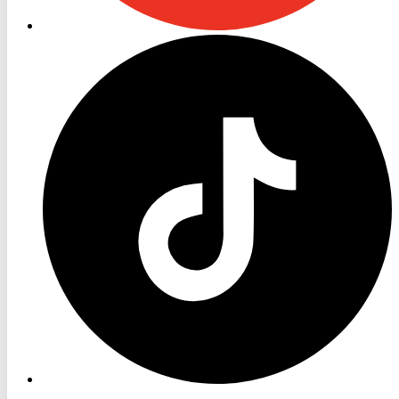
RON
TV
TikTok