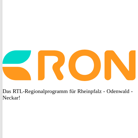
Startseite
aufrufen
Das RTL-Regionalprogramm für Rheinpfalz - Odenwald -
Neckar!
DSGVO
bei
heyData