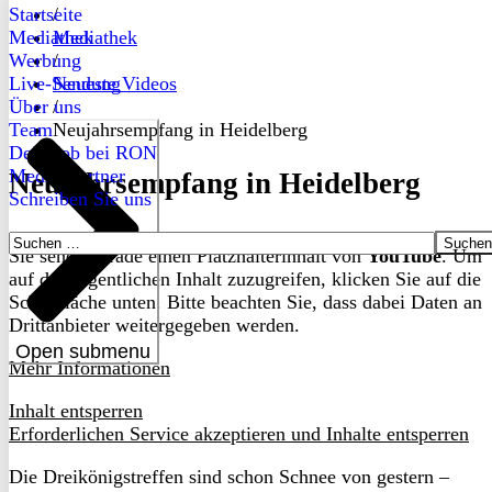
Startseite
/
Mediathek
Mediathek
Werbung
/
Live-Sendung
Neueste Videos
Über uns
/
Team
Neujahrsempfang in Heidelberg
Dein Job bei RON
Medienpartner
Neujahrsempfang in Heidelberg
Schreiben Sie uns
Suchen
Sie sehen gerade einen Platzhalterinhalt von
YouTube
. Um
nach:
auf den eigentlichen Inhalt zuzugreifen, klicken Sie auf die
Schaltfläche unten. Bitte beachten Sie, dass dabei Daten an
Drittanbieter weitergegeben werden.
Open submenu
Mehr Informationen
Inhalt entsperren
Erforderlichen Service akzeptieren und Inhalte entsperren
Die Dreikönigstreffen sind schon Schnee von gestern –