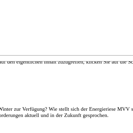
uf den eigentlichen Inhalt zuzugreifen, klicken Sie auf die Sc
inter zur Verfügung? Wie stellt sich der Energieriese MVV se
forderungen aktuell und in der Zukunft gesprochen.