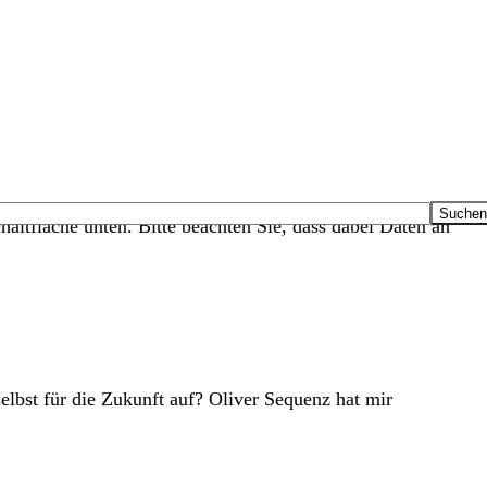
haltfläche unten. Bitte beachten Sie, dass dabei Daten an
lbst für die Zukunft auf? Oliver Sequenz hat mir