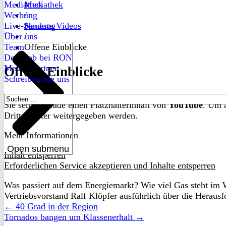
Mediathek
Mediathek
Werbung
/
Live-Sendung
Neueste Videos
Über uns
/
Team
Offene Einblicke
Dein Job bei RON
Medienpartner
Offene Einblicke
Schreiben Sie uns
Suchen
Sie sehen gerade einen Platzhalterinhalt von
YouTube
. Um a
nach:
Drittanbieter weitergegeben werden.
Mehr Informationen
Open submenu
Inhalt entsperren
Erforderlichen Service akzeptieren und Inhalte entsperren
Was passiert auf dem Energiemarkt? Wie viel Gas steht im W
Vertriebsvorstand Ralf Klöpfer ausführlich über die Heraus
← 40 Grad in der Region
Tornados bangen um Klassenerhalt →