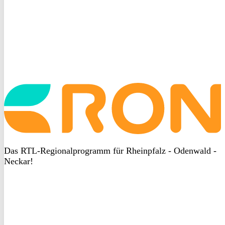
Startseite
aufrufen
Das RTL-Regionalprogramm für Rheinpfalz - Odenwald -
Neckar!
DSGVO
bei
heyData