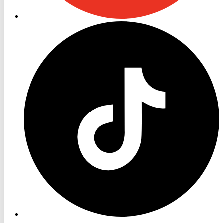
RON
TV
TikTok