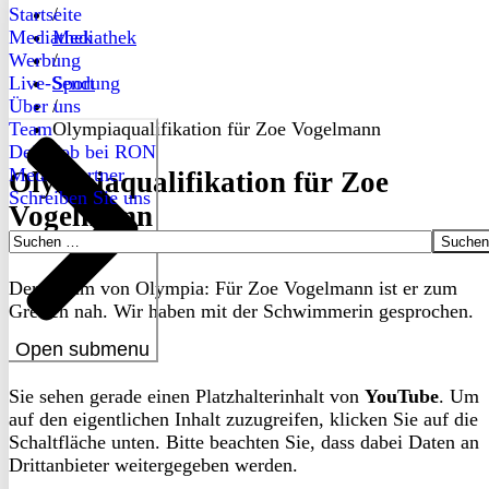
Startseite
/
Mediathek
Mediathek
Werbung
/
Live-Sendung
Sport
Über uns
/
Team
Olympiaqualifikation für Zoe Vogelmann
Dein Job bei RON
Medienpartner
Olympiaqualifikation für Zoe
Schreiben Sie uns
Vogelmann
Suchen
nach:
Der Traum von Olympia: Für Zoe Vogelmann ist er zum
Greifen nah. Wir haben mit der Schwimmerin gesprochen.
Open submenu
Sie sehen gerade einen Platzhalterinhalt von
YouTube
. Um
auf den eigentlichen Inhalt zuzugreifen, klicken Sie auf die
Schaltfläche unten. Bitte beachten Sie, dass dabei Daten an
Drittanbieter weitergegeben werden.