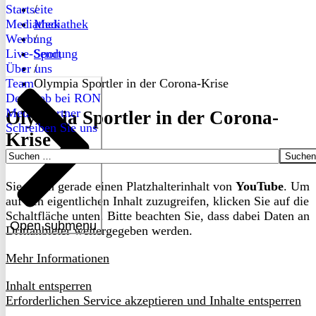
Startseite
/
Mediathek
Mediathek
Werbung
/
Live-Sendung
Sport
Über uns
/
Team
Olympia Sportler in der Corona-Krise
Dein Job bei RON
Medienpartner
Olympia Sportler in der Corona-
Schreiben Sie uns
Krise
Suchen
nach:
Sie sehen gerade einen Platzhalterinhalt von
YouTube
. Um
auf den eigentlichen Inhalt zuzugreifen, klicken Sie auf die
Schaltfläche unten. Bitte beachten Sie, dass dabei Daten an
Open submenu
Drittanbieter weitergegeben werden.
Mehr Informationen
Inhalt entsperren
Erforderlichen Service akzeptieren und Inhalte entsperren