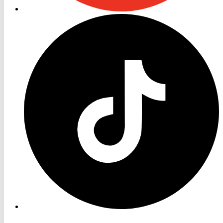
RON
TV
TikTok