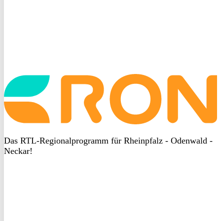
Startseite
aufrufen
Das RTL-Regionalprogramm für Rheinpfalz - Odenwald -
Neckar!
DSGVO
bei
heyData