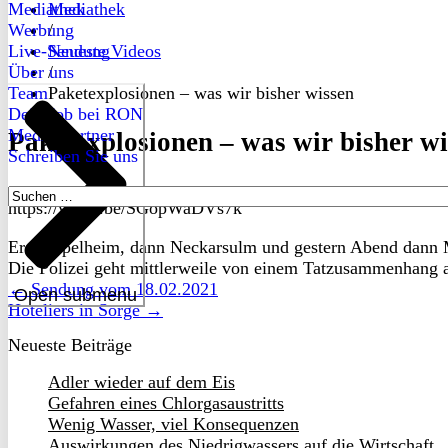
Mediathek
Mediathek
Werbung
/
Live-Sendung
Neueste Videos
Über uns
/
Team
Paketexplosionen – was wir bisher wissen
Dein Job bei RON
Medienpartner
Paketexplosionen – was wir bisher w
Schreiben Sie uns
Suchen
https://youtu.be/SGopWaDVs7k
nach:
Erst Eppelheim, dann Neckarsulm und gestern Abend dann M
Die Polizei geht mittlerweile von einem Tatzusammenhang 
← Sendung vom 18.02.2021
Open submenu
Hoteliers in Sorge →
Neueste Beiträge
Adler wieder auf dem Eis
Gefahren eines Chlorgasaustritts
Wenig Wasser, viel Konsequenzen
Auswirkungen des Niedrigwassers auf die Wirtschaft