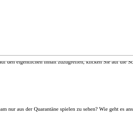
uf den eigentlichen Inhalt zuzugreifen, klicken Sie auf die Sc
eam nur aus der Quarantäne spielen zu sehen? Wie geht es an