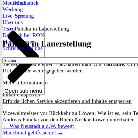
Mediathek
Mediathek
Werbung
/
Live-Sendung
Sport
Über uns
/
Team
Palicka in Lauerstellung
Dein Job bei RON
Medienpartner
Palicka in Lauerstellung
Schreiben Sie uns
Suchen
Sie sehen gerade einen Platzhalterinhalt von
YouTube
. Um a
nach:
Drittanbieter weitergegeben werden.
Mehr Informationen
Open submenu
Inhalt entsperren
Erforderlichen Service akzeptieren und Inhalte entsperren
Vizeweltmeister vor Rückkehr zu Löwen: Wie ist es, sein T
Andreas Palicka von den Rhein-Neckar-Löwen unterhalten
← Was Neustadt a.d.W. bewegt
Manchmal geht´s schief →