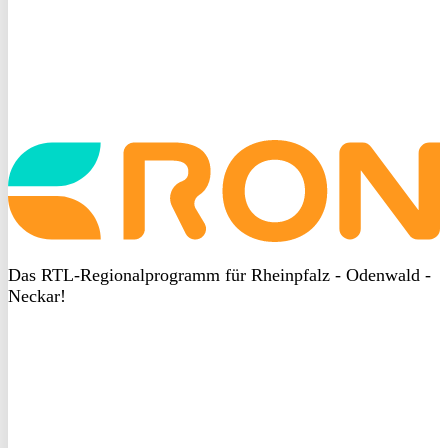
Startseite
aufrufen
Das RTL-Regionalprogramm für Rheinpfalz - Odenwald -
Neckar!
DSGVO
bei
heyData