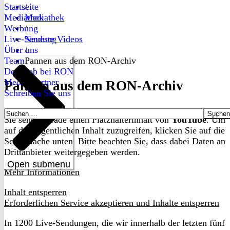
Startseite
/
Mediathek
Mediathek
Werbung
/
Live-Sendung
Neueste Videos
Über uns
/
Team
Pannen aus dem RON-Archiv
Dein Job bei RON
Medienpartner
Pannen aus dem RON-Archiv
Schreiben Sie uns
Suchen
Sie sehen gerade einen Platzhalterinhalt von
YouTube
. Um
nach:
auf den eigentlichen Inhalt zuzugreifen, klicken Sie auf die
Schaltfläche unten. Bitte beachten Sie, dass dabei Daten an
Drittanbieter weitergegeben werden.
Open submenu
Mehr Informationen
Inhalt entsperren
Erforderlichen Service akzeptieren und Inhalte entsperren
In 1200 Live-Sendungen, die wir innerhalb der letzten fünf