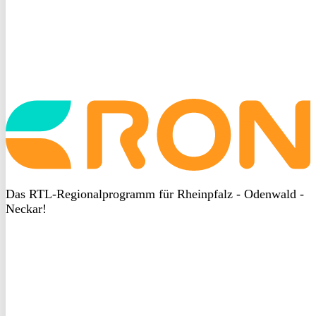
Startseite
aufrufen
Das RTL-Regionalprogramm für Rheinpfalz - Odenwald -
Neckar!
DSGVO
bei
heyData