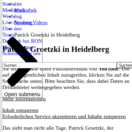
Startseite
/
Mediathek
Mediathek
Werbung
/
Live-Sendung
Neueste Videos
Über uns
/
Team
Patrick Groetzki in Heidelberg
Dein Job bei RON
Medienpartner
Patrick Groetzki in Heidelberg
Schreiben Sie uns
Suchen
Sie sehen gerade einen Platzhalterinhalt von
YouTube
. Um
nach:
auf den eigentlichen Inhalt zuzugreifen, klicken Sie auf die
Schaltfläche unten. Bitte beachten Sie, dass dabei Daten an
Drittanbieter weitergegeben werden.
Open submenu
Mehr Informationen
Inhalt entsperren
Erforderlichen Service akzeptieren und Inhalte entsperren
Das sieht man nicht alle Tage. Patrick Groetzki, der