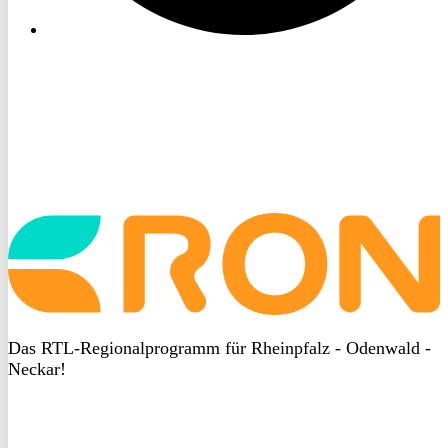
Startseite
aufrufen
Das RTL-Regionalprogramm für Rheinpfalz - Odenwald -
Neckar!
DSGVO
bei