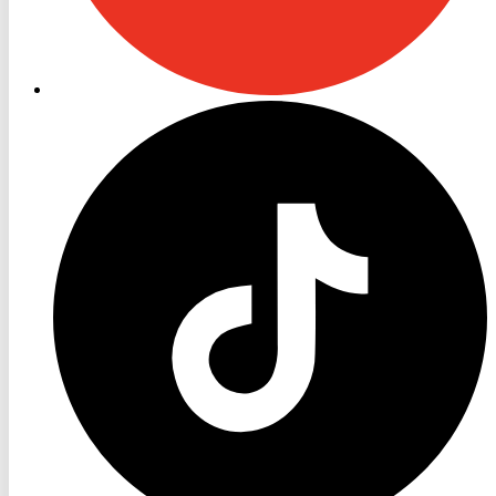
RON
TV
TikTok