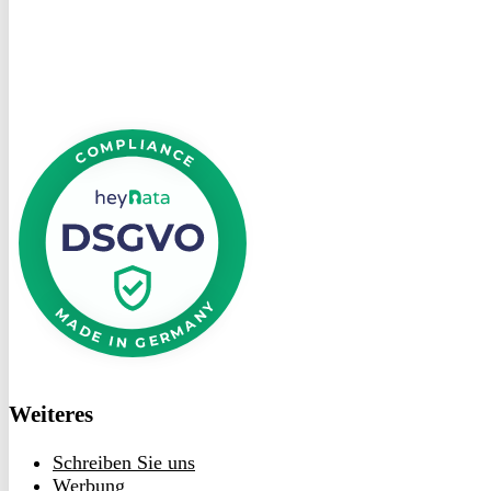
heyData
DSGVO
bei
heyData
Weiteres
Schreiben Sie uns
Werbung