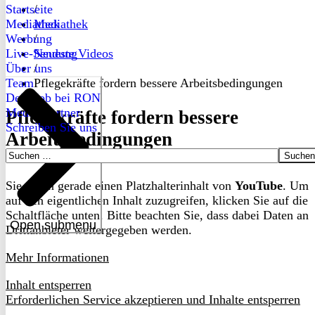
Startseite
/
Mediathek
Mediathek
Werbung
/
Live-Sendung
Neueste Videos
Über uns
/
Team
Pflegekräfte fordern bessere Arbeitsbedingungen
Dein Job bei RON
Medienpartner
Pflegekräfte fordern bessere
Schreiben Sie uns
Arbeitsbedingungen
Suchen
nach:
Sie sehen gerade einen Platzhalterinhalt von
YouTube
. Um
auf den eigentlichen Inhalt zuzugreifen, klicken Sie auf die
Schaltfläche unten. Bitte beachten Sie, dass dabei Daten an
Open submenu
Drittanbieter weitergegeben werden.
Mehr Informationen
Inhalt entsperren
Erforderlichen Service akzeptieren und Inhalte entsperren