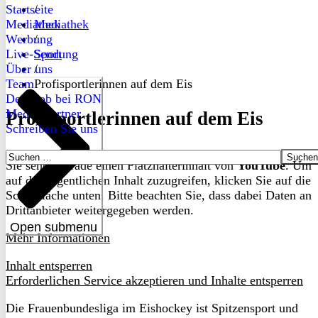
Startseite
/
Mediathek
Mediathek
Werbung
/
Live-Sendung
Sport
Über uns
/
Team
Profisportlerinnen auf dem Eis
Dein Job bei RON
Medienpartner
Profisportlerinnen auf dem Eis
Schreiben Sie uns
Suchen
Sie sehen gerade einen Platzhalterinhalt von
YouTube
. Um
nach:
auf den eigentlichen Inhalt zuzugreifen, klicken Sie auf die
Schaltfläche unten. Bitte beachten Sie, dass dabei Daten an
Drittanbieter weitergegeben werden.
Open submenu
Mehr Informationen
Inhalt entsperren
Erforderlichen Service akzeptieren und Inhalte entsperren
Die Frauenbundesliga im Eishockey ist Spitzensport und