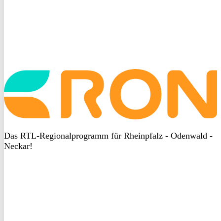
Startseite
aufrufen
Das RTL-Regionalprogramm für Rheinpfalz - Odenwald -
Neckar!
DSGVO
bei
heyData