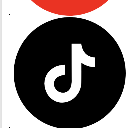
RON
TV
TikTok