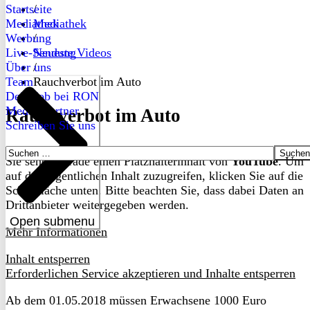
Startseite
/
Mediathek
Mediathek
Werbung
/
Live-Sendung
Neueste Videos
Über uns
/
Team
Rauchverbot im Auto
Dein Job bei RON
Medienpartner
Rauchverbot im Auto
Schreiben Sie uns
Suchen
Sie sehen gerade einen Platzhalterinhalt von
YouTube
. Um
nach:
auf den eigentlichen Inhalt zuzugreifen, klicken Sie auf die
Schaltfläche unten. Bitte beachten Sie, dass dabei Daten an
Drittanbieter weitergegeben werden.
Open submenu
Mehr Informationen
Inhalt entsperren
Erforderlichen Service akzeptieren und Inhalte entsperren
Ab dem 01.05.2018 müssen Erwachsene 1000 Euro