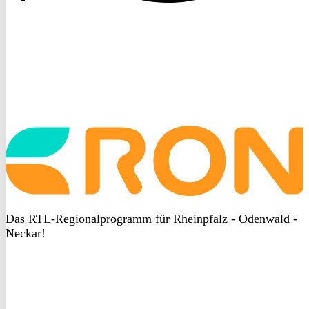
Startseite
aufrufen
Das RTL-Regionalprogramm für Rheinpfalz - Odenwald -
Neckar!
DSGVO
bei
heyData