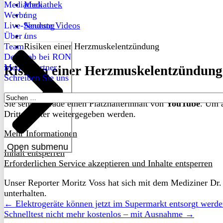
Mediathek
Mediathek
Werbung
/
Live-Sendung
Neueste Videos
Über uns
/
Team
Risiken einer Herzmuskelentzündung
Dein Job bei RON
Medienpartner
Risiken einer Herzmuskelentzündung
Schreiben Sie uns
Suchen
Sie sehen gerade einen Platzhalterinhalt von
YouTube
. Um a
nach:
Drittanbieter weitergegeben werden.
Mehr Informationen
Open submenu
Inhalt entsperren
Erforderlichen Service akzeptieren und Inhalte entsperren
Unser Reporter Moritz Voss hat sich mit dem Mediziner Dr
unterhalten.
← Elektrogeräte können jetzt im Supermarkt entsorgt werd
Schnelltest nicht mehr kostenlos – mit Ausnahme →