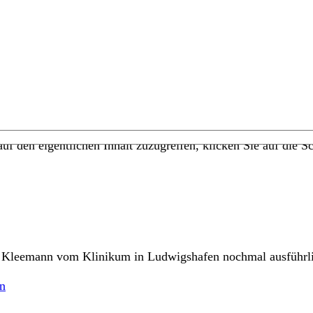
uf den eigentlichen Inhalt zuzugreifen, klicken Sie auf die Sc
. Kleemann vom Klinikum in Ludwigshafen nochmal ausführli
en