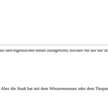
uf den eigentlichen Inhalt zuzugreifen, klicken Sie auf die Sc
Aber die Stadt hat mit dem Winzermuseum oder dem Tierpark