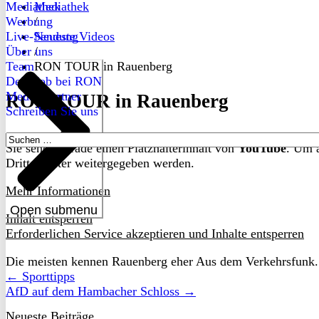
Mediathek
Mediathek
Werbung
/
Live-Sendung
Neueste Videos
Über uns
/
Team
RON TOUR in Rauenberg
Dein Job bei RON
Medienpartner
RON TOUR in Rauenberg
Schreiben Sie uns
Suchen
Sie sehen gerade einen Platzhalterinhalt von
YouTube
. Um a
nach:
Drittanbieter weitergegeben werden.
Mehr Informationen
Open submenu
Inhalt entsperren
Erforderlichen Service akzeptieren und Inhalte entsperren
Die meisten kennen Rauenberg eher Aus dem Verkehrsfunk. 
← Sporttipps
AfD auf dem Hambacher Schloss →
Neueste Beiträge