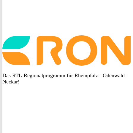
Startseite
aufrufen
Das RTL-Regionalprogramm für Rheinpfalz - Odenwald -
Neckar!
DSGVO
bei
heyData