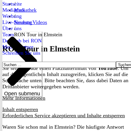
Startseite
/
Mediathek
Mediathek
Werbung
/
Live-Sendung
Neueste Videos
Über uns
/
Team
RON Tour in Elmstein
Dein Job bei RON
Medienpartner
RON Tour in Elmstein
Schreiben Sie uns
Suchen
Sie sehen gerade einen Platzhalterinhalt von
YouTube
. Um
nach:
auf den eigentlichen Inhalt zuzugreifen, klicken Sie auf die
Schaltfläche unten. Bitte beachten Sie, dass dabei Daten an
Drittanbieter weitergegeben werden.
Open submenu
Mehr Informationen
Inhalt entsperren
Erforderlichen Service akzeptieren und Inhalte entsperren
Waren Sie schon mal in Elmstein? Die häufigste Antwort