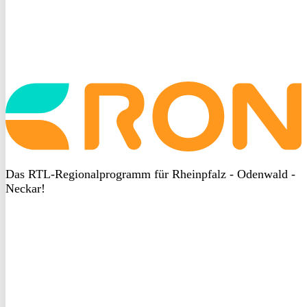
Startseite
aufrufen
Das RTL-Regionalprogramm für Rheinpfalz - Odenwald -
Neckar!
DSGVO
bei
heyData