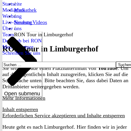
Startseite
/
Mediathek
Mediathek
Werbung
/
Live-Sendung
Neueste Videos
Über uns
/
Team
RON Tour in Limburgerhof
Dein Job bei RON
Medienpartner
RON Tour in Limburgerhof
Schreiben Sie uns
Suchen
Sie sehen gerade einen Platzhalterinhalt von
YouTube
. Um
nach:
auf den eigentlichen Inhalt zuzugreifen, klicken Sie auf die
Schaltfläche unten. Bitte beachten Sie, dass dabei Daten an
Drittanbieter weitergegeben werden.
Open submenu
Mehr Informationen
Inhalt entsperren
Erforderlichen Service akzeptieren und Inhalte entsperren
Heute geht es nach Limburgerhof. Hier finden wir in jeder