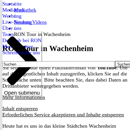
Startseite
/
Mediathek
Mediathek
Werbung
/
Live-Sendung
Neueste Videos
Über uns
/
Team
RON Tour in Wachenheim
Dein Job bei RON
Medienpartner
RON Tour in Wachenheim
Schreiben Sie uns
Suchen
Sie sehen gerade einen Platzhalterinhalt von
YouTube
. Um
nach:
auf den eigentlichen Inhalt zuzugreifen, klicken Sie auf die
Schaltfläche unten. Bitte beachten Sie, dass dabei Daten an
Drittanbieter weitergegeben werden.
Open submenu
Mehr Informationen
Inhalt entsperren
Erforderlichen Service akzeptieren und Inhalte entsperren
Heute hat es uns in das kleine Städtchen Wachenheim