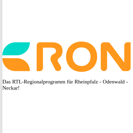
Startseite
aufrufen
Das RTL-Regionalprogramm für Rheinpfalz - Odenwald -
Neckar!
DSGVO
bei
heyData