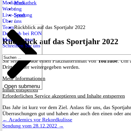
Mediathek
Mediathek
Werbung
/
Live-Sendung
Sport
Über uns
/
Team
Rückblick auf das Sportjahr 2022
Dein Job bei RON
Medienpartner
Rückblick auf das Sportjahr 2022
Schreiben Sie uns
Suchen
Sie sehen gerade einen Platzhalterinhalt von
YouTube
. Um a
nach:
Drittanbieter weitergegeben werden.
Mehr Informationen
Open submenu
Inhalt entsperren
Erforderlichen Service akzeptieren und Inhalte entsperren
Das Jahr ist kurz vor dem Ziel. Anlass für uns, das Sportj
Überraschungen gut und haben aber auch den einen oder and
← Academics vor Rekordkulisse
Sendung vom 28.12.2022 →