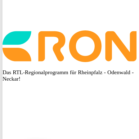
Startseite
aufrufen
Das RTL-Regionalprogramm für Rheinpfalz - Odenwald -
Neckar!
DSGVO
bei
heyData
DSGVO