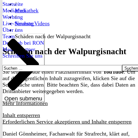
Startseite
/
Mediathek
Mediathek
Werbung
/
Live-Sendung
Neueste Videos
Über uns
/
Team
Schäden nach der Walpurgisnacht
Dein Job bei RON
Medienpartner
Schäden nach der Walpurgisnacht
Schreiben Sie uns
Suchen
Sie sehen gerade einen Platzhalterinhalt von
YouTube
. Um
nach:
auf den eigentlichen Inhalt zuzugreifen, klicken Sie auf die
Schaltfläche unten. Bitte beachten Sie, dass dabei Daten an
Drittanbieter weitergegeben werden.
Open submenu
Mehr Informationen
Inhalt entsperren
Erforderlichen Service akzeptieren und Inhalte entsperren
Daniel Gönnheimer, Fachanwalt für Strafrecht, klärt auf,