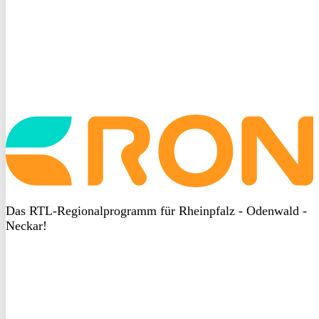
Startseite
aufrufen
Das RTL-Regionalprogramm für Rheinpfalz - Odenwald -
Neckar!
DSGVO
bei
heyData