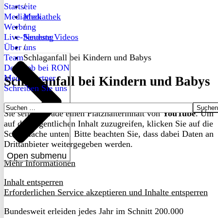
Startseite
/
Mediathek
Mediathek
Werbung
/
Live-Sendung
Neueste Videos
Über uns
/
Team
Schlaganfall bei Kindern und Babys
Dein Job bei RON
Medienpartner
Schlaganfall bei Kindern und Babys
Schreiben Sie uns
Suchen
Sie sehen gerade einen Platzhalterinhalt von
YouTube
. Um
nach:
auf den eigentlichen Inhalt zuzugreifen, klicken Sie auf die
Schaltfläche unten. Bitte beachten Sie, dass dabei Daten an
Drittanbieter weitergegeben werden.
Open submenu
Mehr Informationen
Inhalt entsperren
Erforderlichen Service akzeptieren und Inhalte entsperren
Bundesweit erleiden jedes Jahr im Schnitt 200.000