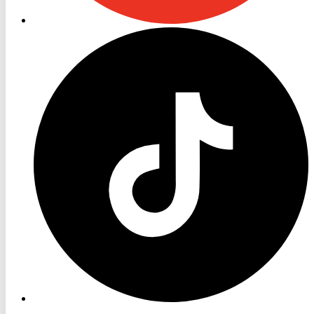
RON
TV
TikTok