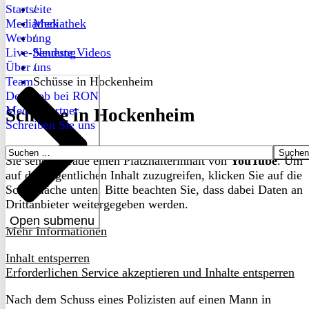
Startseite
/
Mediathek
Mediathek
Werbung
/
Live-Sendung
Neueste Videos
Über uns
/
Team
Schüsse in Hockenheim
Dein Job bei RON
Medienpartner
Schüsse in Hockenheim
Schreiben Sie uns
Suchen
Sie sehen gerade einen Platzhalterinhalt von
YouTube
. Um
nach:
auf den eigentlichen Inhalt zuzugreifen, klicken Sie auf die
Schaltfläche unten. Bitte beachten Sie, dass dabei Daten an
Drittanbieter weitergegeben werden.
Open submenu
Mehr Informationen
Inhalt entsperren
Erforderlichen Service akzeptieren und Inhalte entsperren
Nach dem Schuss eines Polizisten auf einen Mann in