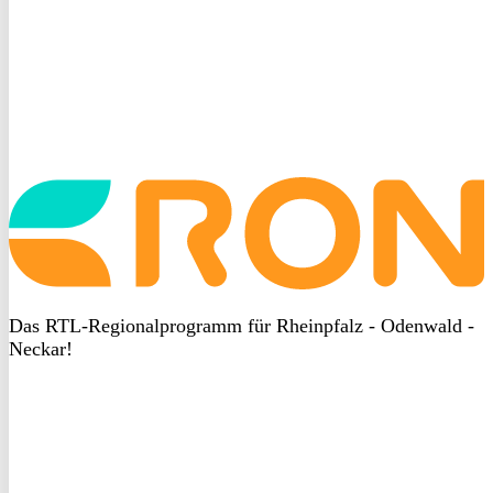
Startseite
aufrufen
Das RTL-Regionalprogramm für Rheinpfalz - Odenwald -
Neckar!
DSGVO
bei
heyData