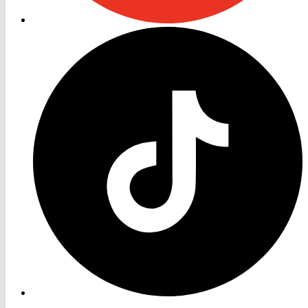
RON
TV
TikTok