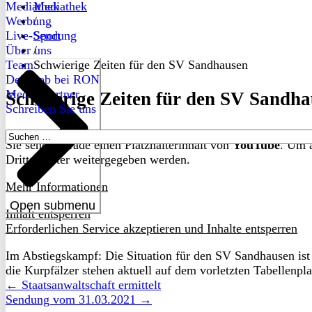
Mediathek
Mediathek
Werbung
/
Live-Sendung
Sport
Über uns
/
Team
Schwierige Zeiten für den SV Sandhausen
Dein Job bei RON
Medienpartner
Schwierige Zeiten für den SV Sandh
Schreiben Sie uns
Suchen
Sie sehen gerade einen Platzhalterinhalt von
YouTube
. Um a
nach:
Drittanbieter weitergegeben werden.
Mehr Informationen
Open submenu
Inhalt entsperren
Erforderlichen Service akzeptieren und Inhalte entsperren
Im Abstiegskampf: Die Situation für den SV Sandhausen ist m
die Kurpfälzer stehen aktuell auf dem vorletzten Tabellenp
← Staatsanwaltschaft ermittelt
Sendung vom 31.03.2021 →