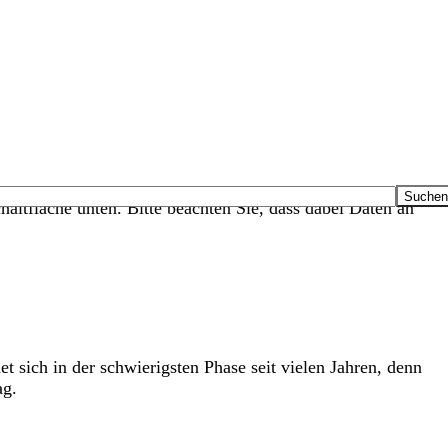
haltfläche unten. Bitte beachten Sie, dass dabei Daten an
t sich in der schwierigsten Phase seit vielen Jahren, denn
ag.