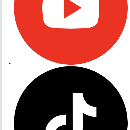
RON
TV
TikTok