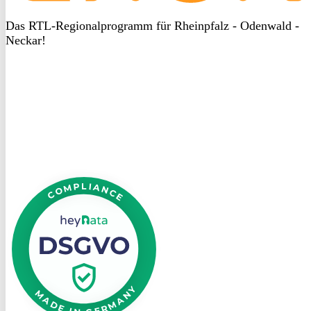
Das RTL-Regionalprogramm für Rheinpfalz - Odenwald -
Neckar!
DSGVO
bei
heyData
DSGVO
bei
heyData