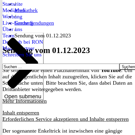
Startseite
/
Mediathek
Mediathek
Werbung
/
Live-Sendung
Ganze Sendungen
Über uns
/
Team
Sendung vom 01.12.2023
Dein Job bei RON
Medienpartner
Sendung vom 01.12.2023
Schreiben Sie uns
Suchen
Sie sehen gerade einen Platzhalterinhalt von
YouTube
. Um
nach:
auf den eigentlichen Inhalt zuzugreifen, klicken Sie auf die
Schaltfläche unten. Bitte beachten Sie, dass dabei Daten an
Drittanbieter weitergegeben werden.
Open submenu
Mehr Informationen
Inhalt entsperren
Erforderlichen Service akzeptieren und Inhalte entsperren
Der sogenannte Enkeltrick ist inzwischen eine gängige