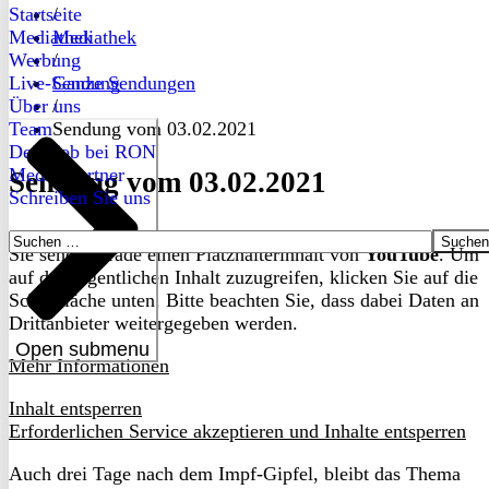
Startseite
/
Mediathek
Mediathek
Werbung
/
Live-Sendung
Ganze Sendungen
Über uns
/
Team
Sendung vom 03.02.2021
Dein Job bei RON
Medienpartner
Sendung vom 03.02.2021
Schreiben Sie uns
Suchen
Sie sehen gerade einen Platzhalterinhalt von
YouTube
. Um
nach:
auf den eigentlichen Inhalt zuzugreifen, klicken Sie auf die
Schaltfläche unten. Bitte beachten Sie, dass dabei Daten an
Drittanbieter weitergegeben werden.
Open submenu
Mehr Informationen
Inhalt entsperren
Erforderlichen Service akzeptieren und Inhalte entsperren
Auch drei Tage nach dem Impf-Gipfel, bleibt das Thema