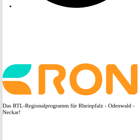
Startseite
aufrufen
Das RTL-Regionalprogramm für Rheinpfalz - Odenwald -
Neckar!
DSGVO
bei
heyData