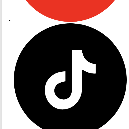
RON
TV
TikTok