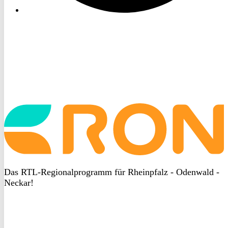
Startseite
aufrufen
Das RTL-Regionalprogramm für Rheinpfalz - Odenwald -
Neckar!
DSGVO
bei
heyData