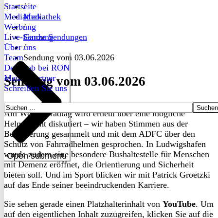
Startseite
/
Mediathek
Mediathek
Werbung
/
Live-Sendung
Ganze Sendungen
Über uns
/
Team
Sendung vom 03.06.2026
Dein Job bei RON
Medienpartner
Sendung vom 03.06.2026
Schreiben Sie uns
Suchen
Am Weltfahrradtag wird erneut über eine mögliche
nach:
Helmpflicht diskutiert – wir haben Stimmen aus der
Bevölkerung gesammelt und mit dem ADFC über den
Schutz von Fahrradhelmen gesprochen. In Ludwigshafen
wurde zudem eine besondere Bushaltestelle für Menschen
Open submenu
mit Demenz eröffnet, die Orientierung und Sicherheit
bieten soll. Und im Sport blicken wir mit Patrick Groetzki
auf das Ende seiner beeindruckenden Karriere.
Sie sehen gerade einen Platzhalterinhalt von
YouTube
. Um
auf den eigentlichen Inhalt zuzugreifen, klicken Sie auf die