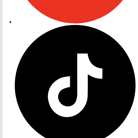
RON
TV
TikTok