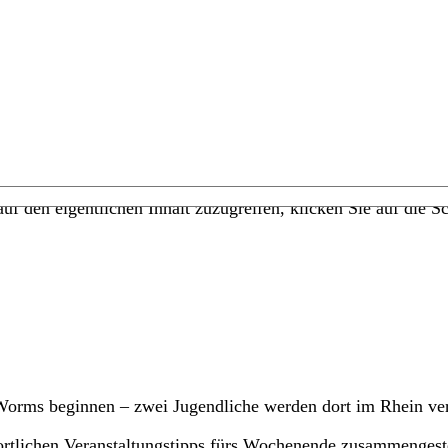
uf den eigentlichen Inhalt zuzugreifen, klicken Sie auf die Sc
Worms beginnen – zwei Jugendliche werden dort im Rhein verm
rtlichen Veranstaltungstipps fürs Wochenende zusammengeste