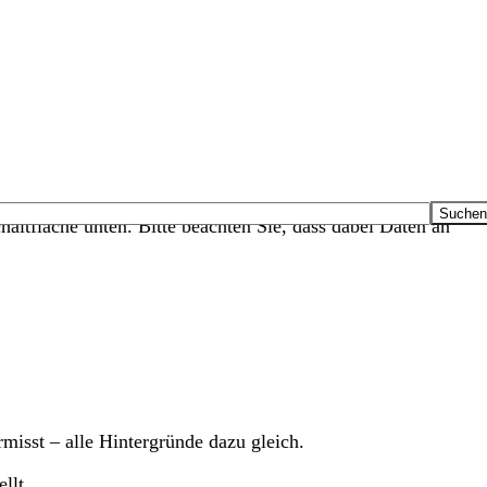
haltfläche unten. Bitte beachten Sie, dass dabei Daten an
isst – alle Hintergründe dazu gleich.
llt.