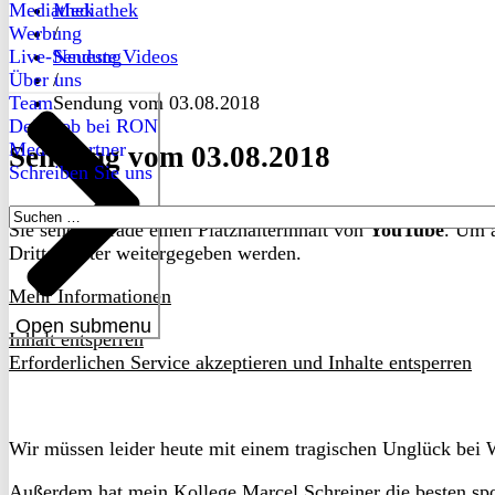
Mediathek
Mediathek
Werbung
/
Live-Sendung
Neueste Videos
Über uns
/
Team
Sendung vom 03.08.2018
Dein Job bei RON
Medienpartner
Sendung vom 03.08.2018
Schreiben Sie uns
Suchen
Sie sehen gerade einen Platzhalterinhalt von
YouTube
. Um a
nach:
Drittanbieter weitergegeben werden.
Mehr Informationen
Open submenu
Inhalt entsperren
Erforderlichen Service akzeptieren und Inhalte entsperren
Wir müssen leider heute mit einem tragischen Unglück bei 
Außerdem hat mein Kollege Marcel Schreiner die besten spo