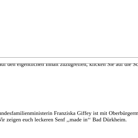
uf den eigentlichen Inhalt zuzugreifen, klicken Sie auf die Sc
desfamilienministerin Franziska Giffey ist mit Oberbürgerm
 zeigen euch leckeren Senf ,,made in‘‘ Bad Dürkheim.