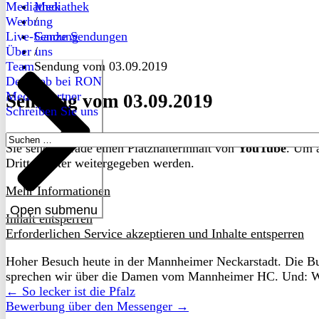
Mediathek
Mediathek
Werbung
/
Live-Sendung
Ganze Sendungen
Über uns
/
Team
Sendung vom 03.09.2019
Dein Job bei RON
Medienpartner
Sendung vom 03.09.2019
Schreiben Sie uns
Suchen
Sie sehen gerade einen Platzhalterinhalt von
YouTube
. Um a
nach:
Drittanbieter weitergegeben werden.
Mehr Informationen
Open submenu
Inhalt entsperren
Erforderlichen Service akzeptieren und Inhalte entsperren
Hoher Besuch heute in der Mannheimer Neckarstadt. Die Bun
sprechen wir über die Damen vom Mannheimer HC. Und: Wir
← So lecker ist die Pfalz
Bewerbung über den Messenger →