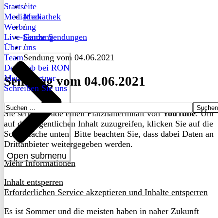
Startseite
/
Mediathek
Mediathek
Werbung
/
Live-Sendung
Ganze Sendungen
Über uns
/
Team
Sendung vom 04.06.2021
Dein Job bei RON
Medienpartner
Sendung vom 04.06.2021
Schreiben Sie uns
Suchen
Sie sehen gerade einen Platzhalterinhalt von
YouTube
. Um
nach:
auf den eigentlichen Inhalt zuzugreifen, klicken Sie auf die
Schaltfläche unten. Bitte beachten Sie, dass dabei Daten an
Drittanbieter weitergegeben werden.
Open submenu
Mehr Informationen
Inhalt entsperren
Erforderlichen Service akzeptieren und Inhalte entsperren
Es ist Sommer und die meisten haben in naher Zukunft