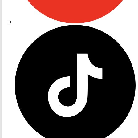
RON
TV
TikTok