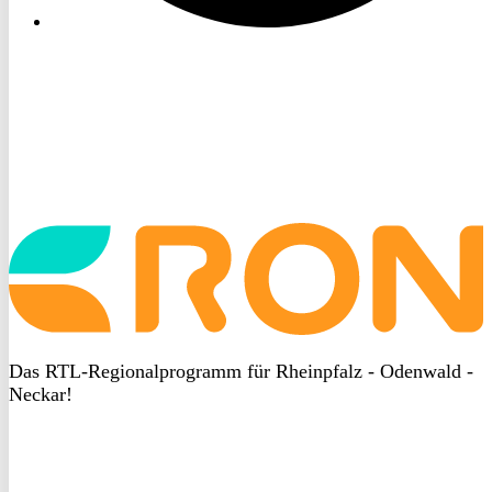
Startseite
aufrufen
Das RTL-Regionalprogramm für Rheinpfalz - Odenwald -
Neckar!
DSGVO
bei
heyData