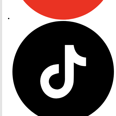
RON
TV
TikTok