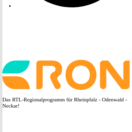
Startseite
aufrufen
Das RTL-Regionalprogramm für Rheinpfalz - Odenwald -
Neckar!
DSGVO
bei
heyData