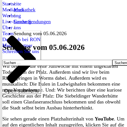
Startseite
/
Mediathek
Mediathek
Werbung
/
Live-Sendung
Ganze Sendungen
Über uns
/
Team
Sendung vom 05.06.2026
Dein Job bei RON
Medienpartner
Sendung vom 05.06.2026
Schreiben Sie uns
Suchen
Wir beenden die erste Juniwoche mit einem ungeklärten
nach:
Todesfall in der Pfalz. Außerdem sind wir live beim
Rheinspringen in Worms dabei. Außerdem wird es
musikalisch: Die Eulen in Ludwigshafen bekommen eine
neue Vereinshymne. Und: Wir berichten über eine kuriose
Open submenu
Geschichte aus der Pfalz: Die Siebeldinger Wanderhütte
soll einen Glasfaseranschluss bekommen und das obwohl
die Stadt selbst beim Ausbau hinterherhinkt.
Sie sehen gerade einen Platzhalterinhalt von
YouTube
. Um
auf den eigentlichen Inhalt zuzugreifen, klicken Sie auf die