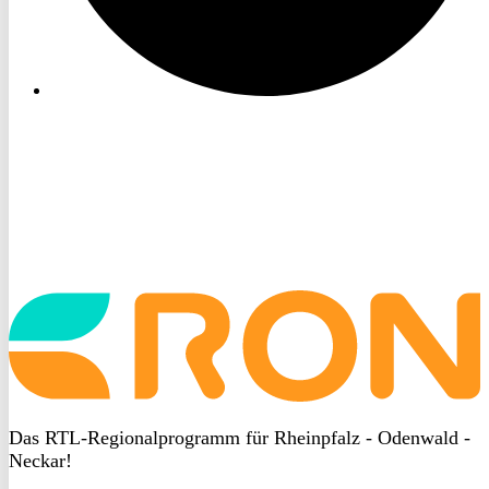
Startseite
aufrufen
Das RTL-Regionalprogramm für Rheinpfalz - Odenwald -
Neckar!