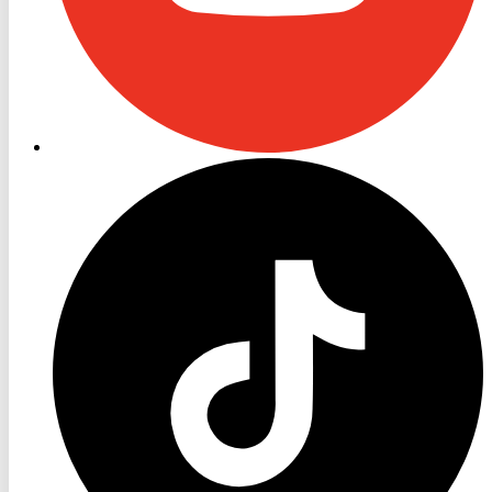
RON
TV
TikTok