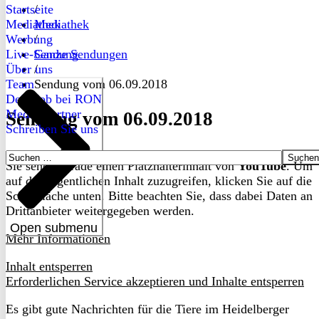
Startseite
/
Mediathek
Mediathek
Werbung
/
Live-Sendung
Ganze Sendungen
Über uns
/
Team
Sendung vom 06.09.2018
Dein Job bei RON
Medienpartner
Sendung vom 06.09.2018
Schreiben Sie uns
Suchen
Sie sehen gerade einen Platzhalterinhalt von
YouTube
. Um
nach:
auf den eigentlichen Inhalt zuzugreifen, klicken Sie auf die
Schaltfläche unten. Bitte beachten Sie, dass dabei Daten an
Drittanbieter weitergegeben werden.
Open submenu
Mehr Informationen
Inhalt entsperren
Erforderlichen Service akzeptieren und Inhalte entsperren
Es gibt gute Nachrichten für die Tiere im Heidelberger