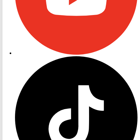
RON
TV
TikTok