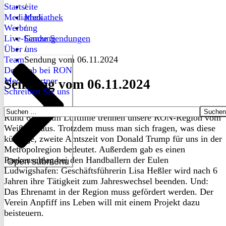
Startseite
/
Mediathek
Mediathek
Werbung
/
Live-Sendung
Ganze Sendungen
Über uns
/
Team
Sendung vom 06.11.2024
Dein Job bei RON
Medienpartner
Sendung vom 06.11.2024
Schreiben Sie uns
Suchen
Rund 6.500 km Luftlinie trennen unsere RON-Region vom
nach:
Weißen Haus. Trotzdem muss man sich fragen, was diese
künftige, zweite Amtszeit von Donald Trump für uns in der
Metropolregion bedeutet. Außerdem gab es einen
Paukenschlag bei den Handballern der Eulen
Open submenu
Ludwigshafen: Geschäftsführerin Lisa Heßler wird nach 6
Jahren ihre Tätigkeit zum Jahreswechsel beenden. Und:
Das Ehrenamt in der Region muss gefördert werden. Der
Verein Anpfiff ins Leben will mit einem Projekt dazu
beisteuern.