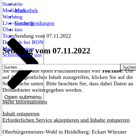
Startseite
/
Mediathek
Mediathek
Werbung
/
Live-Sendung
Ganze Sendungen
Über uns
/
Team
Sendung vom 07.11.2022
Dein Job bei RON
Medienpartner
Sendung vom 07.11.2022
Schreiben Sie uns
Suchen
Sie sehen gerade einen Platzhalterinhalt von
YouTube
. Um
nach:
auf den eigentlichen Inhalt zuzugreifen, klicken Sie auf die
Schaltfläche unten. Bitte beachten Sie, dass dabei Daten an
Drittanbieter weitergegeben werden.
Open submenu
Mehr Informationen
Inhalt entsperren
Erforderlichen Service akzeptieren und Inhalte entsperren
Oberbürgermeister-Wahl in Heidelberg: Eckart Würzner