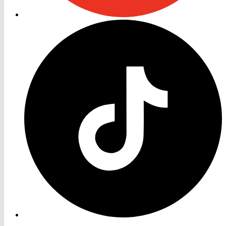
RON
TV
TikTok