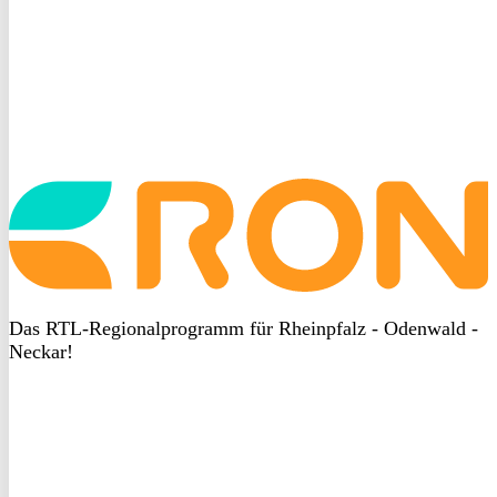
Startseite
aufrufen
Das RTL-Regionalprogramm für Rheinpfalz - Odenwald -
Neckar!
DSGVO
bei
heyData