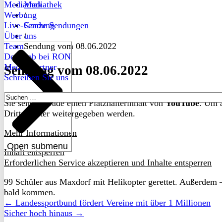
Mediathek
Mediathek
Werbung
/
Live-Sendung
Ganze Sendungen
Über uns
/
Team
Sendung vom 08.06.2022
Dein Job bei RON
Medienpartner
Sendung vom 08.06.2022
Schreiben Sie uns
Suchen
Sie sehen gerade einen Platzhalterinhalt von
YouTube
. Um a
nach:
Drittanbieter weitergegeben werden.
Mehr Informationen
Open submenu
Inhalt entsperren
Erforderlichen Service akzeptieren und Inhalte entsperren
99 Schüler aus Maxdorf mit Helikopter gerettet. Außerdem 
bald kommen.
← Landessportbund fördert Vereine mit über 1 Millionen
Sicher hoch hinaus →