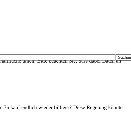
haltfläche unten. Bitte beachten Sie, dass dabei Daten an
r Einkauf endlich wieder billiger? Diese Regelung könnte