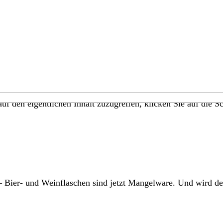
uf den eigentlichen Inhalt zuzugreifen, klicken Sie auf die Sc
– Bier- und Weinflaschen sind jetzt Mangelware. Und wird de