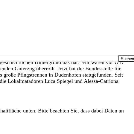
 geschichtlichen Hintergrund das hat? Wir waren vor Ort.
den Güterzug überrollt. Jetzt hat die Bundesstelle für
s große Pfingstrennen in Dudenhofen stattgefunden. Seit
e die Lokalmatadoren Luca Spiegel und Alessa-Catriona
haltfläche unten. Bitte beachten Sie, dass dabei Daten an