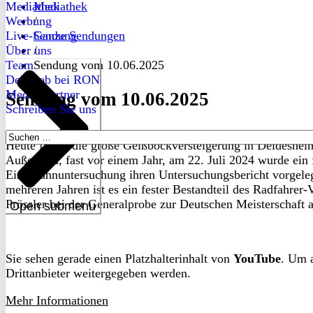
Mediathek
Mediathek
Werbung
/
Live-Sendung
Ganze Sendungen
Über uns
/
Team
Sendung vom 10.06.2025
Dein Job bei RON
Medienpartner
Sendung vom 10.06.2025
Schreiben Sie uns
Suchen
Heute findet die große Geißbockversteigerung in Deidesheim 
nach:
Außerdem, fast vor einem Jahr, am 22. Juli 2024 wurde ein 
Eisenbahnuntersuchung ihren Untersuchungsbericht vorgeleg
mehreren Jahren ist es ein fester Bestandteil des Radfahre
Prössler bei der Generalprobe zur Deutschen Meisterschaft 
Open submenu
Sie sehen gerade einen Platzhalterinhalt von
YouTube
. Um a
Drittanbieter weitergegeben werden.
Mehr Informationen