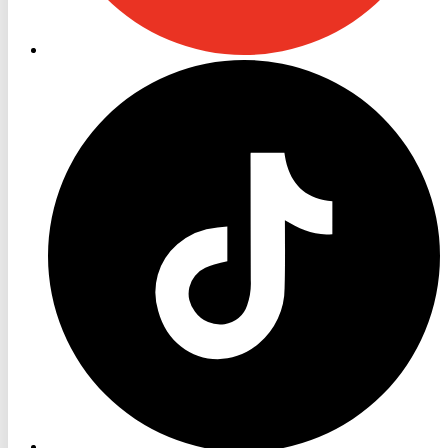
RON
TV
TikTok