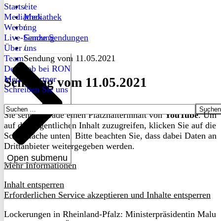
Startseite
/
Mediathek
Mediathek
Werbung
/
Live-Sendung
Ganze Sendungen
Über uns
/
Team
Sendung vom 11.05.2021
Dein Job bei RON
Medienpartner
Sendung vom 11.05.2021
Schreiben Sie uns
Suchen
Sie sehen gerade einen Platzhalterinhalt von
YouTube
. Um
nach:
auf den eigentlichen Inhalt zuzugreifen, klicken Sie auf die
Schaltfläche unten. Bitte beachten Sie, dass dabei Daten an
Drittanbieter weitergegeben werden.
Open submenu
Mehr Informationen
Inhalt entsperren
Erforderlichen Service akzeptieren und Inhalte entsperren
Lockerungen in Rheinland-Pfalz: Ministerpräsidentin Malu