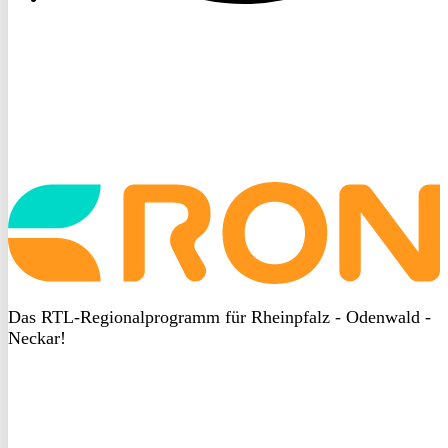
Startseite
aufrufen
Das RTL-Regionalprogramm für Rheinpfalz - Odenwald -
Neckar!
DSGVO
bei
heyData