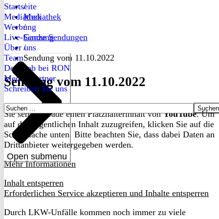
Startseite
/
Mediathek
Mediathek
Werbung
/
Live-Sendung
Ganze Sendungen
Über uns
/
Team
Sendung vom 11.10.2022
Dein Job bei RON
Medienpartner
Sendung vom 11.10.2022
Schreiben Sie uns
Suchen
Sie sehen gerade einen Platzhalterinhalt von
YouTube
. Um
nach:
auf den eigentlichen Inhalt zuzugreifen, klicken Sie auf die
Schaltfläche unten. Bitte beachten Sie, dass dabei Daten an
Drittanbieter weitergegeben werden.
Open submenu
Mehr Informationen
Inhalt entsperren
Erforderlichen Service akzeptieren und Inhalte entsperren
Durch LKW-Unfälle kommen noch immer zu viele