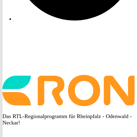
Startseite
aufrufen
Das RTL-Regionalprogramm für Rheinpfalz - Odenwald -
Neckar!
DSGVO