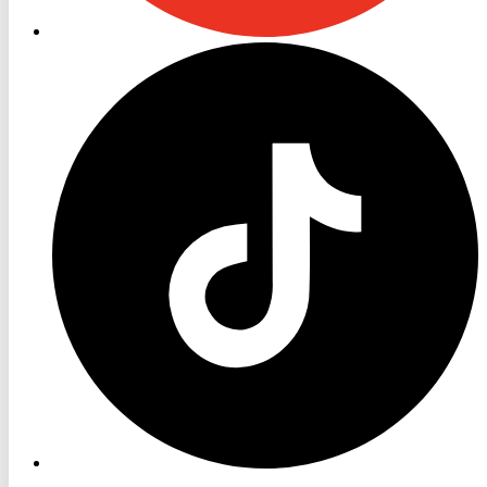
RON
TV
TikTok