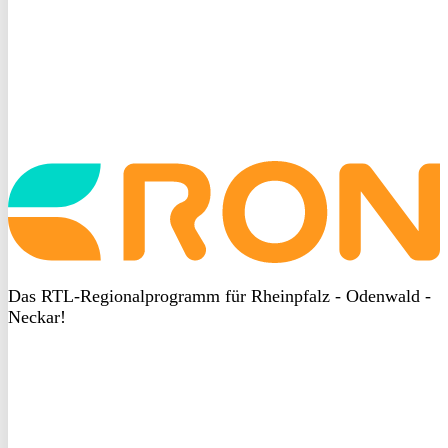
Startseite
aufrufen
Das RTL-Regionalprogramm für Rheinpfalz - Odenwald -
Neckar!
DSGVO
bei
heyData