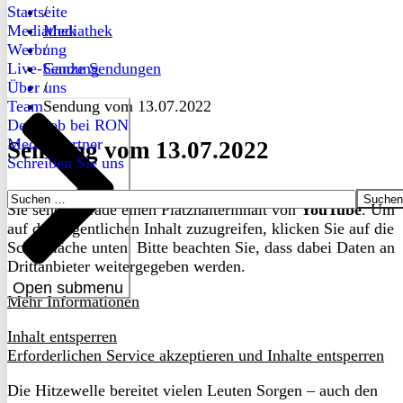
Startseite
/
Mediathek
Mediathek
Werbung
/
Live-Sendung
Ganze Sendungen
Über uns
/
Team
Sendung vom 13.07.2022
Dein Job bei RON
Medienpartner
Sendung vom 13.07.2022
Schreiben Sie uns
Suchen
Sie sehen gerade einen Platzhalterinhalt von
YouTube
. Um
nach:
auf den eigentlichen Inhalt zuzugreifen, klicken Sie auf die
Schaltfläche unten. Bitte beachten Sie, dass dabei Daten an
Drittanbieter weitergegeben werden.
Open submenu
Mehr Informationen
Inhalt entsperren
Erforderlichen Service akzeptieren und Inhalte entsperren
Die Hitzewelle bereitet vielen Leuten Sorgen – auch den